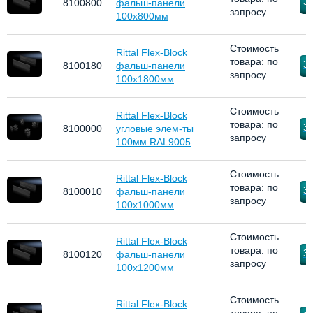
За
8100800
фальш-панели
запросу
100х800мм
Стоимость
Rittal Flex-Block
товара: по
За
8100180
фальш-панели
запросу
100х1800мм
Стоимость
Rittal Flex-Block
товара: по
За
8100000
угловые элем-ты
запросу
100мм RAL9005
Стоимость
Rittal Flex-Block
товара: по
За
8100010
фальш-панели
запросу
100х1000мм
Стоимость
Rittal Flex-Block
товара: по
За
8100120
фальш-панели
запросу
100х1200мм
Стоимость
Rittal Flex-Block