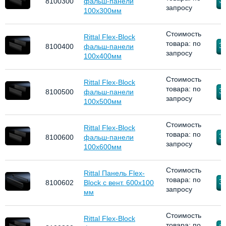
За
8100300
фальш-панели
запросу
100х300мм
Стоимость
Rittal Flex-Block
товара: по
За
8100400
фальш-панели
запросу
100х400мм
Стоимость
Rittal Flex-Block
товара: по
За
8100500
фальш-панели
запросу
100х500мм
Стоимость
Rittal Flex-Block
товара: по
За
8100600
фальш-панели
запросу
100х600мм
Стоимость
Rittal Панель Flex-
товара: по
За
8100602
Block с вент. 600х100
запросу
мм
Стоимость
Rittal Flex-Block
товара: по