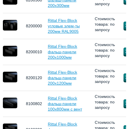
8200300
фальш-панели
запросу
200х300мм
Стоимость
Rittal Flex-Block
товара: по
За
8200000
угловые элем-ты
запросу
200мм RAL9005
Стоимость
Rittal Flex-Block
товара: по
За
8200010
фальш-панели
запросу
200х1000мм
Стоимость
Rittal Flex-Block
товара: по
За
8200120
фальш-панели
запросу
200х1200мм
Стоимость
Rittal Flex-Block
товара: по
За
8100802
фальш-панели
запросу
100х800мм с вент
Стоимость
Rittal Flex-Block
товара: по