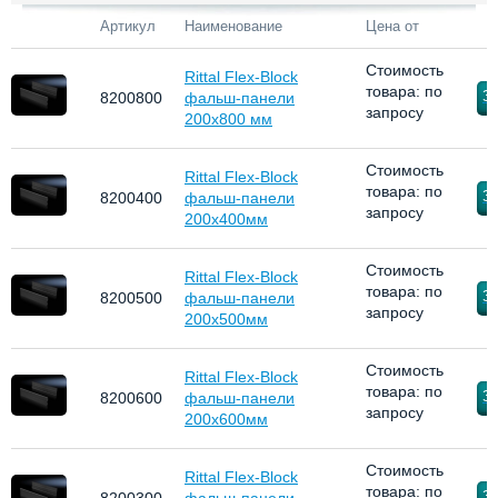
Артикул
Наименование
Цена от
Стоимость
Rittal Flex-Block
товара: по
За
8200800
фальш-панели
запросу
200х800 мм
Стоимость
Rittal Flex-Block
товара: по
За
8200400
фальш-панели
запросу
200х400мм
Стоимость
Rittal Flex-Block
товара: по
За
8200500
фальш-панели
запросу
200х500мм
Стоимость
Rittal Flex-Block
товара: по
За
8200600
фальш-панели
запросу
200х600мм
Стоимость
Rittal Flex-Block
товара: по
За