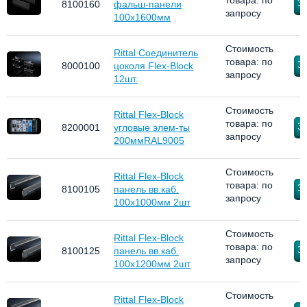
товара: по
За
8100160
фальш-панели
запросу
100х1600мм
Стоимость
Rittal Соединитель
товара: по
За
8000100
цоколя Flex-Block
запросу
12шт.
Стоимость
Rittal Flex-Block
товара: по
За
8200001
угловые элем-ты
запросу
200ммRAL9005
Стоимость
Rittal Flex-Block
товара: по
За
8100105
панель вв.каб.
запросу
100х1000мм 2шт
Стоимость
Rittal Flex-Block
товара: по
За
8100125
панель вв.каб.
запросу
100х1200мм 2шт
Стоимость
Rittal Flex-Block