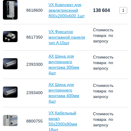
VX Комплект для
8618600
землетрясений
138 604
800х2000х600 1шт
Стоимость
VX Фиксатор
товара: по
8617350
монтажной панели
запросу
тип A 10шт
AX Шина для
Стоимость
внутреннего
товара: по
2393300
монтажа 300мм
запросу
4шт
AX Шина для
Стоимость
внутреннего
товара: по
2393400
монтажа 400мм
запросу
4шт
VX Кабельный
Стоимость
канал
товара: по
8800755
50x2000x80мм
запросу
18шт