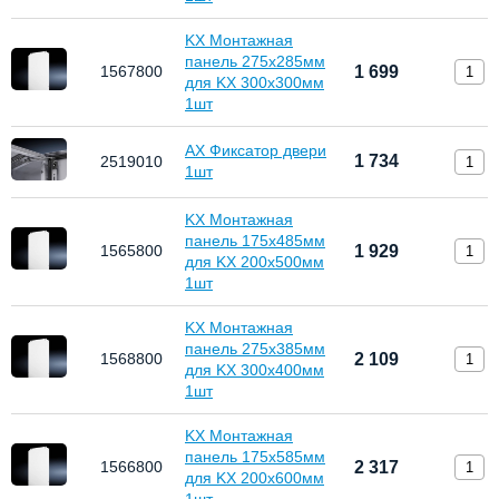
KX Монтажная
панель 275х285мм
1567800
1 699
для KX 300х300мм
1шт
AX Фиксатор двери
1 734
2519010
1шт
KX Монтажная
панель 175х485мм
1565800
1 929
для KX 200х500мм
1шт
KX Монтажная
панель 275х385мм
1568800
2 109
для KX 300х400мм
1шт
KX Монтажная
панель 175х585мм
1566800
2 317
для KX 200х600мм