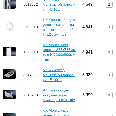
4 549
8617352
монтажной панели
тип C 10шт
KX Кронштейн для
установки защиты
2309010
4 641
от прикосновений
Г=120мм 4шт
KX Монтажная
панель 275х785мм
1570810
4 941
для KX 300х800мм
1шт
VX Фиксатор
5 020
8617351
монтажной панели
тип B 10шт
AX Карман для
5 099
2515200
документации
Ш=400,500мм 1шт
VX Монтажные
шины 18х38мм