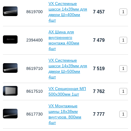
VX Системные
шасси 14х39мм для
8619700
7 457
двери Ш=400мм
4шт
AX Шина для
внутреннего
2394400
7 479
монтажа 400мм
4шт
VX Системные
шасси 14х39мм для
8619710
7 519
двери Ш=500мм
4шт
VX Секционная МП
8617510
7 762
500x300мм 1шт
VX Монтажные
шины 18х38мм
8617730
7 777
внут.уров. 800мм
4шт