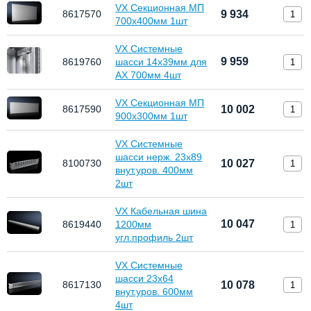
VX Секционная МП
8617570
9 934
700x400мм 1шт
VX Системные
9 959
8619760
шасси 14х39мм для
AX 700мм 4шт
VX Секционная МП
8617590
10 002
900x300мм 1шт
VX Системные
шасси нерж. 23х89
8100730
10 027
внут.уров. 400мм
2шт
VX Кабельная шина
10 047
8619440
1200мм
угл.профиль 2шт
VX Системные
шасси 23х64
8617130
10 078
внут.уров. 600мм
4шт