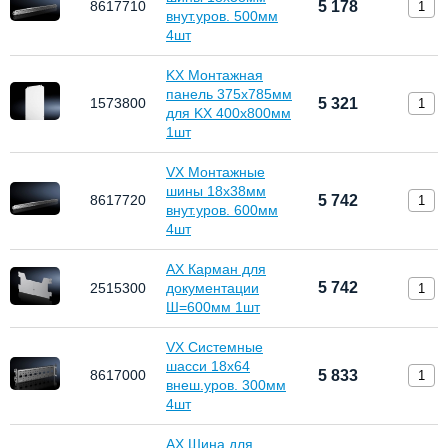
8617710
5 178
внут.уров. 500мм
4шт
KX Монтажная
панель 375х785мм
1573800
5 321
для KX 400х800мм
1шт
VX Монтажные
шины 18х38мм
8617720
5 742
внут.уров. 600мм
4шт
AX Карман для
5 742
2515300
документации
Ш=600мм 1шт
VX Системные
шасси 18х64
8617000
5 833
внеш.уров. 300мм
4шт
AX Шина для