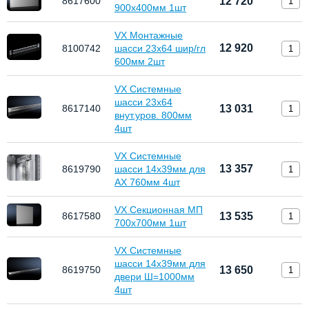
8617600
12 720
900x400мм 1шт
VX Монтажные
12 920
8100742
шасси 23х64 шир/гл
600мм 2шт
VX Системные
шасси 23х64
8617140
13 031
внут.уров. 800мм
4шт
VX Системные
13 357
8619790
шасси 14х39мм для
AX 760мм 4шт
VX Секционная МП
8617580
13 535
700x700мм 1шт
VX Системные
шасси 14х39мм для
8619750
13 650
двери Ш=1000мм
4шт