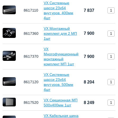
VX Системные
шасси 23х64
8617110
7 837
внут.уров. 400мм
4шт
VX Монтажный
7 900
8617360
комплект для 2 МП
1шт
VX
Многофункционный
8617370
7 900
монтажный
комплект МП 1шт
VX Системные
шасси 23х64
8617120
8 204
внут.уров. 500мм
4шт
VX Секционная МП
8617520
8 249
500x400мм 1шт
VX Кабельная шина