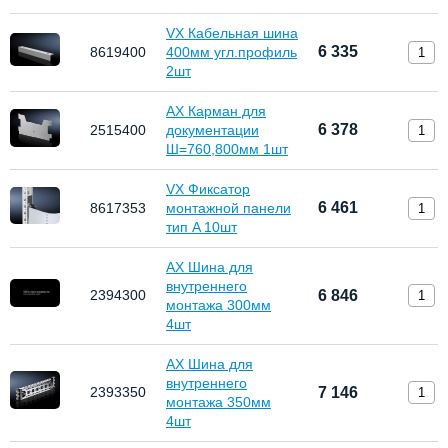
VX Кабельная шина
6 335
8619400
400мм угл.профиль
2шт
AX Карман для
6 378
2515400
документации
Ш=760,800мм 1шт
VX Фиксатор
6 461
8617353
монтажной панели
тип A 10шт
AX Шина для
внутреннего
2394300
6 846
монтажа 300мм
4шт
AX Шина для
внутреннего
2393350
7 146
монтажа 350мм
4шт