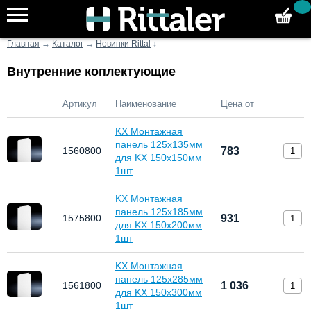
Главная
→
Каталог
→
Новинки Rittal
↓
Внутренние коплектующие
Артикул
Наименование
Цена от
KX Монтажная
панель 125х135мм
1560800
783
для KX 150x150мм
1шт
KX Монтажная
панель 125х185мм
1575800
931
для KX 150х200мм
1шт
KX Монтажная
панель 125х285мм
1561800
1 036
для KX 150х300мм
1шт