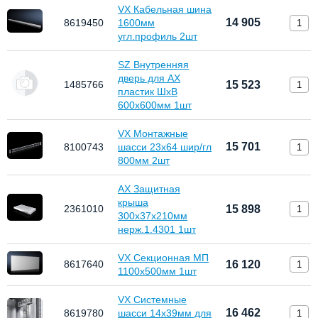
VX Кабельная шина
14 905
8619450
1600мм
угл.профиль 2шт
SZ Внутренняя
дверь для АХ
1485766
15 523
пластик ШхВ
600х600мм 1шт
VX Монтажные
15 701
8100743
шасси 23х64 шир/гл
800мм 2шт
AX Защитная
крыша
2361010
15 898
300х37х210мм
нерж.1.4301 1шт
VX Секционная МП
8617640
16 120
1100x500мм 1шт
VX Системные
16 462
8619780
шасси 14х39мм для