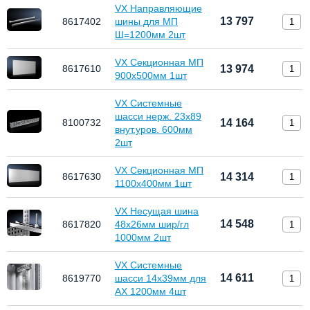
VX Направляющие
13 797
8617402
шины для МП
Ш=1200мм 2шт
VX Секционная МП
8617610
13 974
900x500мм 1шт
VX Системные
шасси нерж. 23х89
8100732
14 164
внут.уров. 600мм
2шт
VX Секционная МП
8617630
14 314
1100x400мм 1шт
VX Несущая шина
14 548
8617820
48х26мм шир/гл
1000мм 2шт
VX Системные
14 611
8619770
шасси 14х39мм для
AX 1200мм 4шт