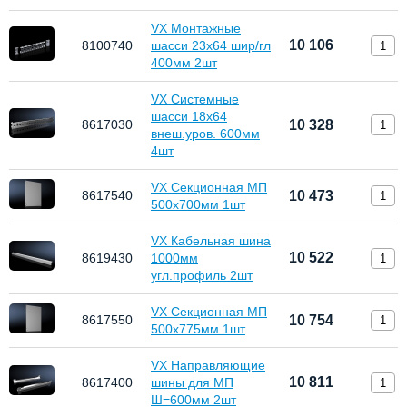
VX Монтажные
10 106
8100740
шасси 23х64 шир/гл
400мм 2шт
VX Системные
шасси 18х64
8617030
10 328
внеш.уров. 600мм
4шт
VX Секционная МП
8617540
10 473
500x700мм 1шт
VX Кабельная шина
10 522
8619430
1000мм
угл.профиль 2шт
VX Секционная МП
8617550
10 754
500x775мм 1шт
VX Направляющие
10 811
8617400
шины для МП
Ш=600мм 2шт