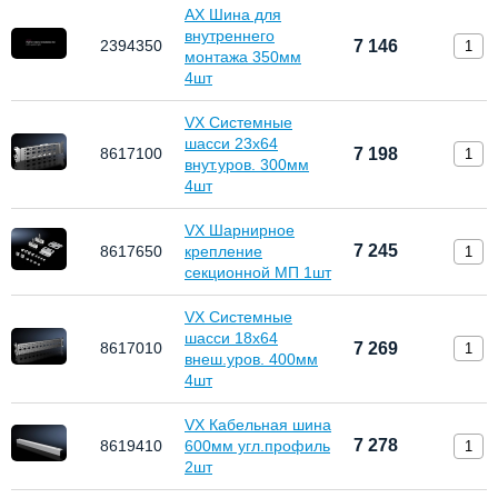
AX Шина для
внутреннего
2394350
7 146
монтажа 350мм
4шт
VX Системные
шасси 23х64
8617100
7 198
внут.уров. 300мм
4шт
VX Шарнирное
7 245
8617650
крепление
секционной МП 1шт
VX Системные
шасси 18х64
8617010
7 269
внеш.уров. 400мм
4шт
VX Кабельная шина
7 278
8619410
600мм угл.профиль
2шт