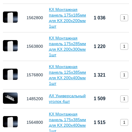
KX Монтажная
панель 175х185мм
1562800
1 036
для KX 200х200мм
1шт
KX Монтажная
панель 175х285мм
1563800
1 220
для KX 200х300мм
1шт
KX Монтажная
панель 125х385мм
1576800
1 321
для KX 200х400мм
1шт
АХ Универсальный
1 509
1485200
уголок 4шт
KX Монтажная
панель 175х385мм
1564800
1 515
для KX 200х400мм
1шт