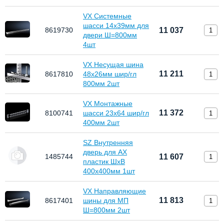
VX Системные
шасси 14х39мм для
8619730
11 037
двери Ш=800мм
4шт
VX Несущая шина
11 211
8617810
48х26мм шир/гл
800мм 2шт
VX Монтажные
11 372
8100741
шасси 23х64 шир/гл
400мм 2шт
SZ Внутренняя
дверь для АХ
1485744
11 607
пластик ШхВ
400х400мм 1шт
VX Направляющие
11 813
8617401
шины для МП
Ш=800мм 2шт