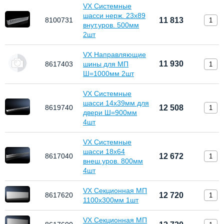
VX Системные
шасси нерж. 23х89
8100731
11 813
внут.уров. 500мм
2шт
VX Направляющие
11 930
8617403
шины для МП
Ш=1000мм 2шт
VX Системные
шасси 14х39мм для
8619740
12 508
двери Ш=900мм
4шт
VX Системные
шасси 18х64
8617040
12 672
внеш.уров. 800мм
4шт
VX Секционная МП
8617620
12 720
1100x300мм 1шт
VX Секционная МП