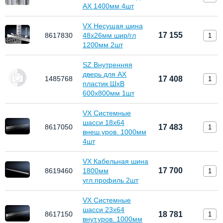
AX 1400мм 4шт
VX Несущая шина
17 155
8617830
48х26мм шир/гл
1200мм 2шт
SZ Внутренняя
дверь для АХ
1485768
17 408
пластик ШхВ
600х800мм 1шт
VX Системные
шасси 18х64
8617050
17 483
внеш.уров. 1000мм
4шт
VX Кабельная шина
17 700
8619460
1800мм
угл.профиль 2шт
VX Системные
шасси 23х64
8617150
18 781
внут.уров. 1000мм