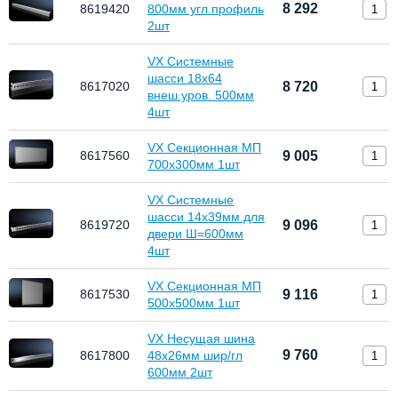
8 292
8619420
800мм угл.профиль
2шт
VX Системные
шасси 18х64
8617020
8 720
внеш.уров. 500мм
4шт
VX Секционная МП
8617560
9 005
700x300мм 1шт
VX Системные
шасси 14х39мм для
8619720
9 096
двери Ш=600мм
4шт
VX Секционная МП
8617530
9 116
500x500мм 1шт
VX Несущая шина
9 760
8617800
48х26мм шир/гл
600мм 2шт