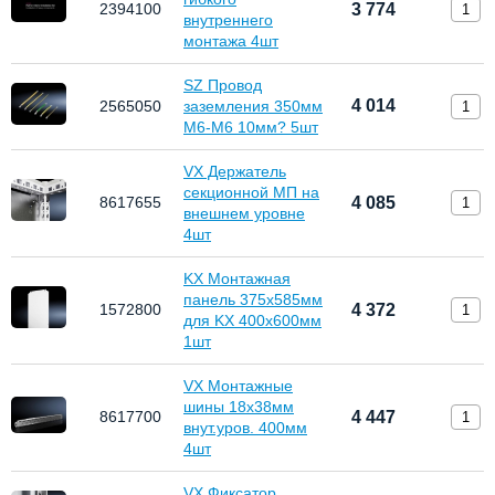
2394100
3 774
внутреннего
монтажа 4шт
SZ Провод
4 014
2565050
заземления 350мм
М6-М6 10мм? 5шт
VX Держатель
секционной МП на
8617655
4 085
внешнем уровне
4шт
KX Монтажная
панель 375х585мм
1572800
4 372
для KX 400х600мм
1шт
VX Монтажные
шины 18х38мм
8617700
4 447
внут.уров. 400мм
4шт
VX Фиксатор