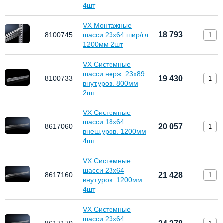
4шт
VX Монтажные
18 793
8100745
шасси 23х64 шир/гл
1200мм 2шт
VX Системные
шасси нерж. 23х89
8100733
19 430
внут.уров. 800мм
2шт
VX Системные
шасси 18х64
8617060
20 057
внеш.уров. 1200мм
4шт
VX Системные
шасси 23х64
8617160
21 428
внут.уров. 1200мм
4шт
VX Системные
шасси 23х64