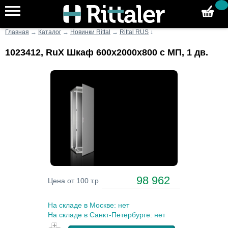
Главная
→
Каталог
→
Новинки Rittal
→
Rittal RUS
↓
1023412, RuX Шкаф 600x2000x800 с МП, 1 дв.
98 962
Цена от 100 т.р
На складе в Москве: нет
На складе в Санкт-Петербурге: нет
+