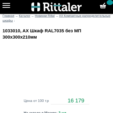
Главная
→
Каталог
→
Новинки Rittal
→
AX Компактные рапределительные
шкафы
↓
1033010, AX Шкаф RAL7035 без МП
300х300х210мм
16 179
Цена от 100 т.р
На складе в Москве:
2 шт
.