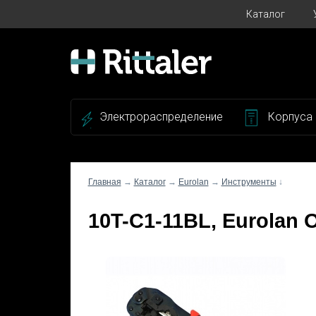
Каталог
Электрораспределение
Корпуса
Главная
→
Каталог
→
Eurolan
→
Инструменты
↓
10T-C1-11BL, Eurolan