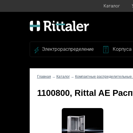
Каталог
Электрораспределение
Корпуса
Главная
→
Каталог
→
Компактные распределительные
1100800, Rittal AE Ра