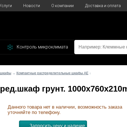
Услуги
Новости
О компании
Доставка и оплата
Контроль микроклимата
 шкафы
→
Компактные распределительные шкафы AE
↓
спред.шкаф грунт. 1000x760x21
Данного товара нет в наличии, возможность заказа
уточняйте по телефону.
Запросить цену и наличие