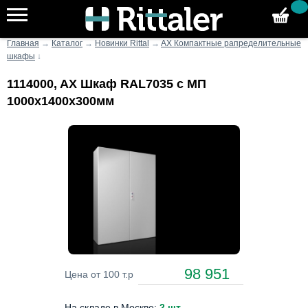
Главная
→
Каталог
→
Новинки Rittal
→
AX Компактные рапределительные
шкафы
↓
1114000, AX Шкаф RAL7035 с МП
1000х1400х300мм
98 951
Цена от 100 т.р
На складе в Москве:
2 шт
.