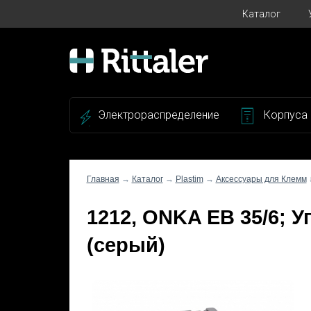
Каталог
Электрораспределение
Корпуса
Главная
→
Каталог
→
Plastim
→
Аксессуары для Клемм
1212, ONKA EB 35/6; У
(серый)