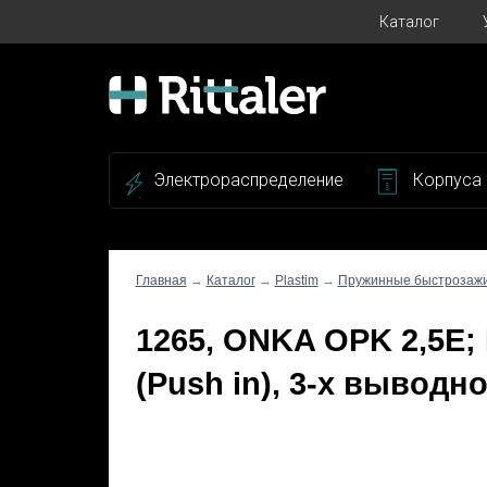
Каталог
Электрораспределение
Корпуса
Главная
→
Каталог
→
Plastim
→
Пружинные быстрозаж
1265, ONKA OPK 2,5E
(Push in), 3-х выводно