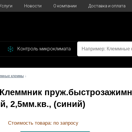
Услуги
Новости
О компании
Доставка и оплата
Контроль микроклимата
имные клеммы
↓
; Клеммник пруж.быстрозажим
й, 2,5мм.кв., (синий)
Стоимость товара: по запросу