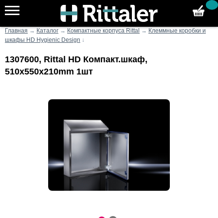
Главная
→
Каталог
→
Компактные корпуса Rittal
→
Клеммные коробки и
шкафы HD Hygienic Design
↓
1307600, Rittal HD Компакт.шкаф,
510x550x210mm 1шт