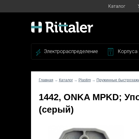
Каталог
Электрораспределение
Корпуса
Главная
→
Каталог
→
Plastim
→
Пружинные быстрозаж
1442, ONKA MPKD; Уп
(серый)