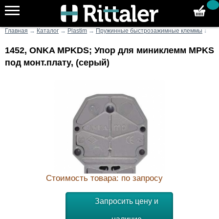
Главная
→
Каталог
→
Plastim
→
Пружинные быстрозажимные клеммы
↓
1452, ONKA MPKDS; Упор для миниклемм MPKS
под монт.плату, (серый)
Стоимость товара: по запросу
Запросить цену и