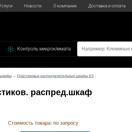
Услуги
Новости
О компании
Доставка и оплата
Контроль микроклимата
 шкафы
→
Пластиковые распределительные шкафы KS
↓
астиков. распред.шкаф
Стоимость товара: по запросу