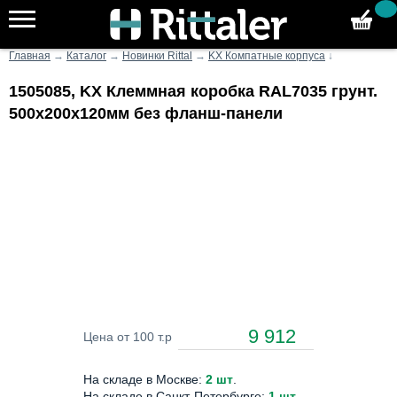
Главная
→
Каталог
→
Новинки Rittal
→
KX Компатные корпуса
↓
1505085, KX Клеммная коробка RAL7035 грунт.
500х200х120мм без фланш-панели
9 912
Цена от 100 т.р
На складе в Москве:
2 шт
.
На складе в Санкт-Петербурге:
1 шт
.