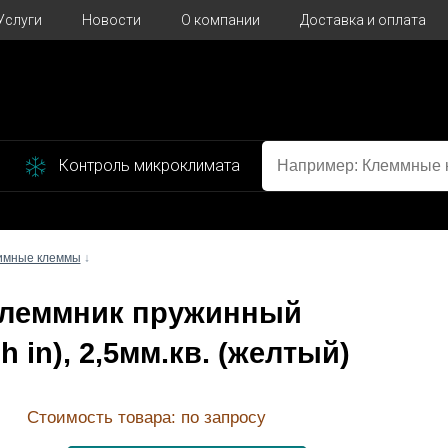
Услуги
Новости
О компании
Доставка и оплата
Контроль микроклимата
имные клеммы
↓
 Клеммник пружинный
in), 2,5мм.кв. (желтый)
Стоимость товара: по запросу