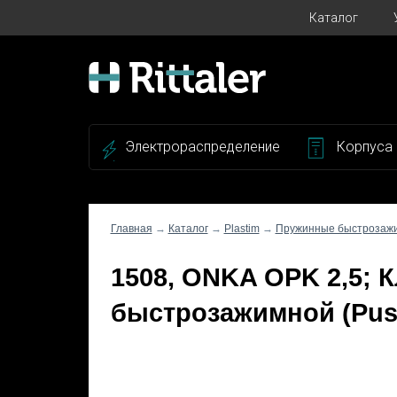
Каталог
Электрораспределение
Корпуса
Главная
→
Каталог
→
Plastim
→
Пружинные быстрозаж
1508, ONKA OPK 2,5;
быстрозажимной (Push 