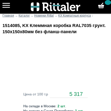
Главная
→
Каталог
→
Новинки Rittal
→
KX Компатные корпуса
↓
1514085, KX Клеммная коробка RAL7035 грунт.
150х150х80мм без фланш-панели
5 317
Цена от 100 т.р
На складе в Москве:
2 шт
.
На складе в Санкт-Петербурге:
1 шт
.