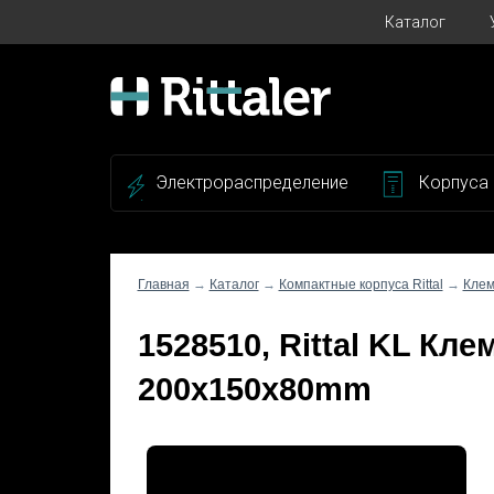
Каталог
Электрораспределение
Корпуса
Главная
→
Каталог
→
Компактные корпуса Rittal
→
Клем
1528510, Rittal KL Кл
200x150x80mm