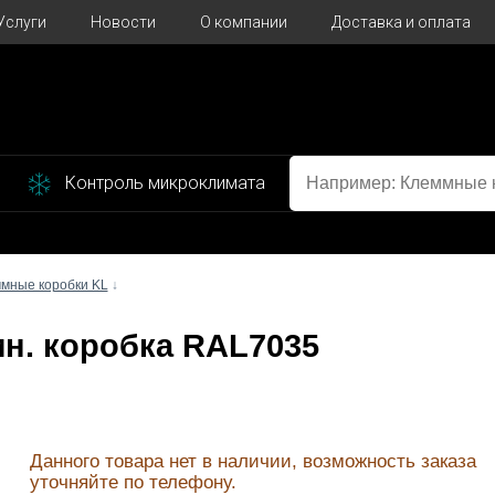
Услуги
Новости
О компании
Доставка и оплата
Контроль микроклимата
мные коробки KL
↓
емн. коробка RAL7035
Данного товара нет в наличии, возможность заказа
уточняйте по телефону.