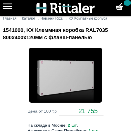
Главная
→
Каталог
→
Новинки Rittal
→
KX Компатные корпуса
↓
1541000, KX Клеммная коробка RAL7035
800х400х120мм с фланш-панелью
21 755
Цена от 100 т.р
На складе в Москве:
2 шт
.
На складе в Санкт-Петербурге:
1 шт
.