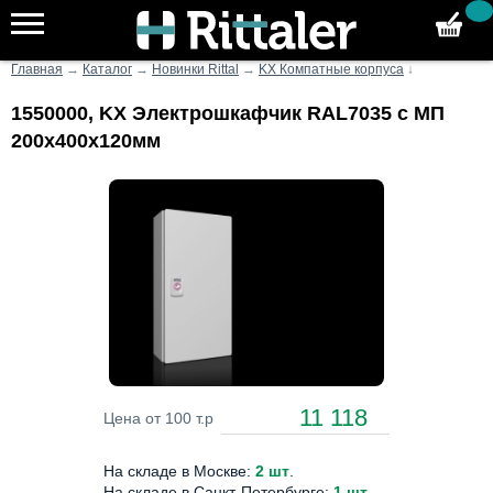
Главная
→
Каталог
→
Новинки Rittal
→
KX Компатные корпуса
↓
1550000, KX Электрошкафчик RAL7035 с МП
200х400х120мм
11 118
Цена от 100 т.р
На складе в Москве:
2 шт
.
На складе в Санкт-Петербурге:
1 шт
.