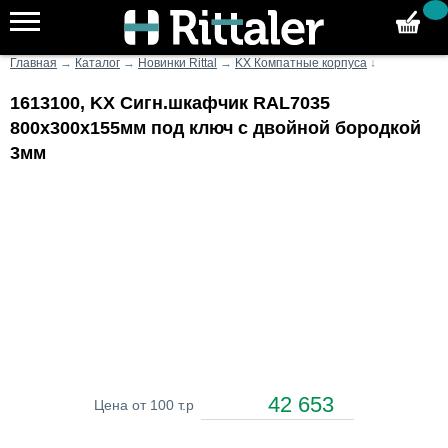
Главная
→
Каталог
→
Новинки Rittal
→
KX Компатные корпуса
↓
1613100, KX Сигн.шкафчик RAL7035
800х300х155мм под ключ с двойной бородкой
3мм
42 653
Цена от 100 т.р