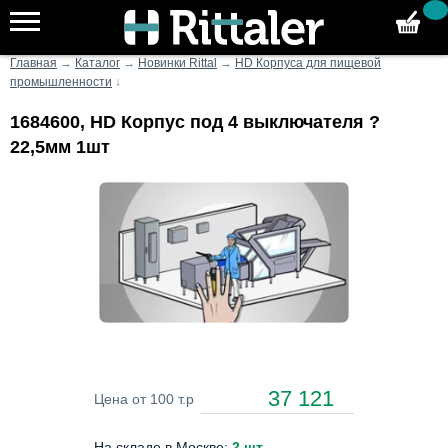
Главная
→
Каталог
→
Новинки Rittal
→
HD Корпуса для пищевой
промышленности
↓
1684600, HD Корпус под 4 выключателя ?
22,5мм 1шт
37 121
Цена от 100 т.р
На складе в Москве:
2 шт
.