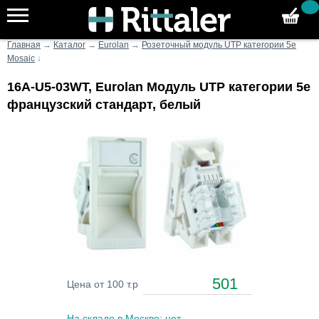
Главная
→
Каталог
→
Eurolan
→
Розеточный модуль UTP категории 5е
Mosaic
↓
16A-U5-03WT, Eurolan Модуль UTP категории 5е
французский стандарт, белый
501
Цена от 100 т.р
На складе в Москве: нет