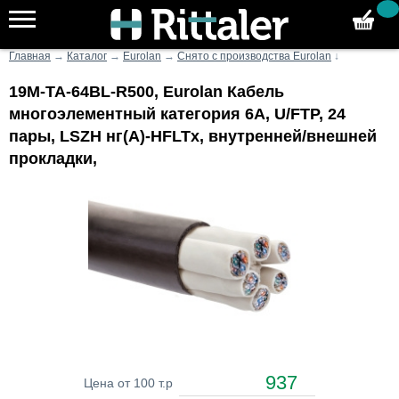
Главная
→
Каталог
→
Eurolan
→
Снято с производства Eurolan
↓
19M-TA-64BL-R500, Eurolan Кабель
многоэлементный категория 6A, U/FTP, 24
пары, LSZH нг(A)-HFLTx, внутренней/внешней
прокладки,
937
Цена от 100 т.р