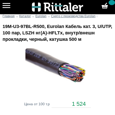
Главная
→
Каталог
→
Eurolan
→
Снято с производства Eurolan
↓
19M-U3-97BL-R500, Eurolan Кабель кат. 3, U/UTP,
100 пар, LSZH нг(A)-HFLTx, внутр/внешн
прокладки, черный, катушка 500 м
1 524
Цена от 100 т.р