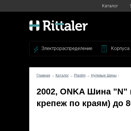
Каталог
Электрораспределение
Корпуса
Главная
→
Каталог
→
Plastim
→
Нулевые Шины
↓
2002, ONKA Шина "N" н
крепеж по краям) до 