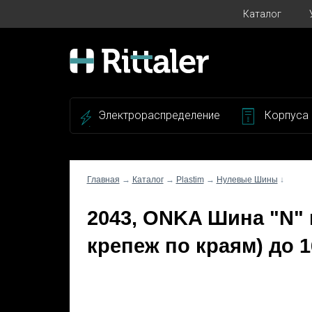
Каталог
Электрораспределение
Корпуса
Главная
→
Каталог
→
Plastim
→
Нулевые Шины
↓
2043, ONKA Шина "N" н
крепеж по краям) до 