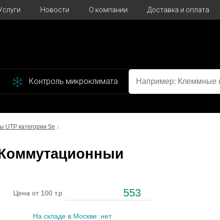
Услуги
Новости
О компании
Доставка и оплата
Контроль микроклимата
 UTP категории 5e
↓
n Коммутационныи
553
Цена от 100 т.р
На складе в Москве: нет