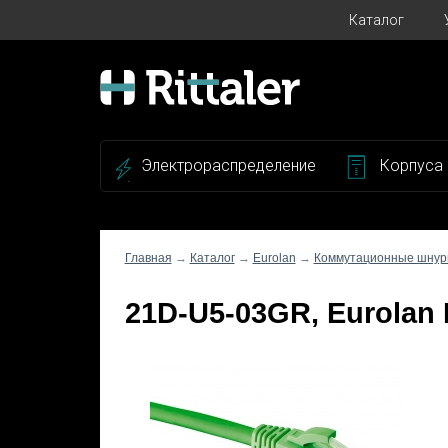
Каталог
Электрораспределение
Корпуса
Главная
→
Каталог
→
Eurolan
→
Коммутационные шнуры
21D-U5-03GR, Eurola