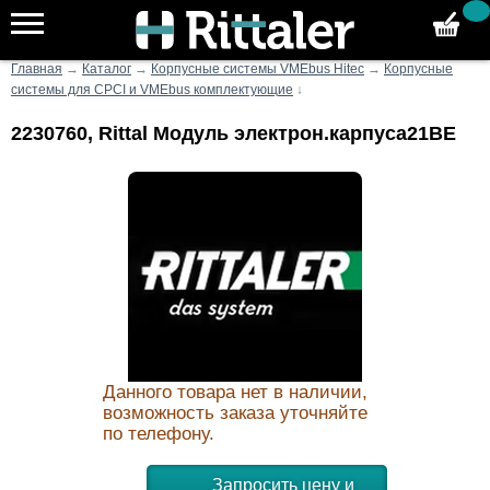
Главная
→
Каталог
→
Корпусные системы VMEbus Hitec
→
Корпусные
системы для CPCI и VMEbus комплектующие
↓
2230760, Rittal Модуль электрон.карпуса21ВЕ
Данного товара нет в наличии,
возможность заказа уточняйте
по телефону.
Запросить цену и