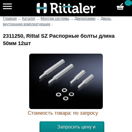
Главная
→
Каталог
→
Монтаж системы
→
Двери/замки
→
Дверь,
внутренние комплектующие
↓
2311250, Rittal SZ Распорные болты длина
50мм 12шт
Стоимость товара: по запросу
Запросить цену и