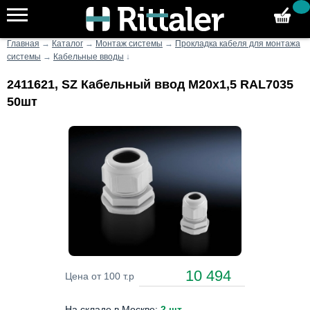
Главная
→
Каталог
→
Монтаж системы
→
Прокладка кабеля для монтажа
системы
→
Кабельные вводы
↓
2411621, SZ Кабельный ввод M20x1,5 RAL7035
50шт
10 494
Цена от 100 т.р
На складе в Москве:
2 шт
.