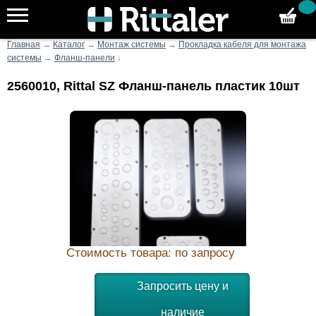
Главная
→
Каталог
→
Монтаж системы
→
Прокладка кабеля для монтажа
системы
→
Фланш-панели
↓
2560010, Rittal SZ Фланш-панель пластик 10шт
Стоимость товара: по запросу
Запросить цену и
наличие