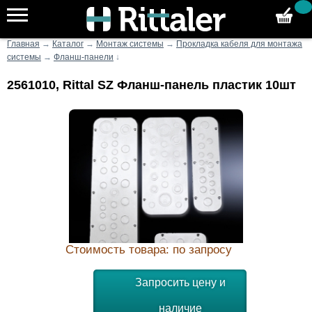
Главная
→
Каталог
→
Монтаж системы
→
Прокладка кабеля для монтажа
системы
→
Фланш-панели
↓
2561010, Rittal SZ Фланш-панель пластик 10шт
Стоимость товара: по запросу
Запросить цену и
наличие