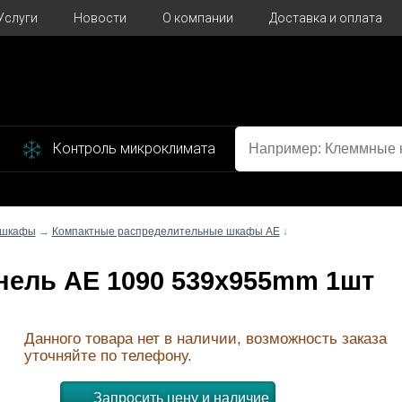
Услуги
Новости
О компании
Доставка и оплата
Контроль микроклимата
 шкафы
→
Компактные распределительные шкафы AE
↓
нель AE 1090 539x955mm 1шт
Данного товара нет в наличии, возможность заказа
уточняйте по телефону.
Запросить цену и наличие