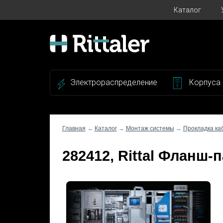
Каталог
Электрораспределение
Корпуса
Главная
→
Каталог
→
Монтаж системы
→
Прокладка ка
282412, Rittal Фланш