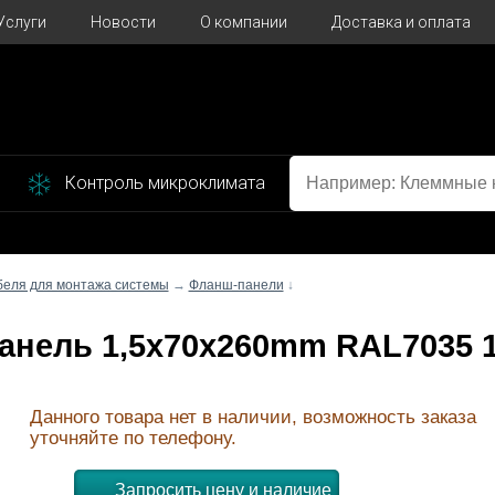
Услуги
Новости
О компании
Доставка и оплата
Контроль микроклимата
беля для монтажа системы
→
Фланш-панели
↓
-панель 1,5x70x260mm RAL7035 
Данного товара нет в наличии, возможность заказа
уточняйте по телефону.
Запросить цену и наличие