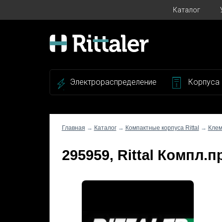
Каталог
Электрораспределение
Корпуса
Главная
→
Каталог
→
Компактные корпуса Rittal
→
Клем
295959, Rittal Компл.