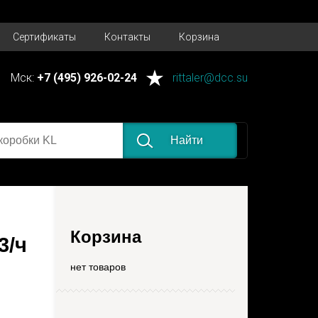
e near ')' at line 1
Сертификаты
Контакты
Корзина
Мск:
+7 (495) 926-02-24
rittaler@dcc.su
Найти
Корзина
3/ч
нет товаров