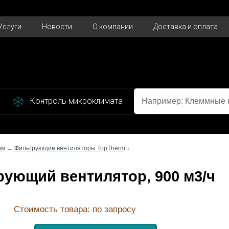
esponds to your MariaDB server version for the right syntax to us
Услуги
Новости
О компании
Доставка и оплата
Контроль микроклимата
ом
→
Фильтрующие вентиляторы TopTherm
↓
рующий вентилятор, 900 м3/ч
Стоимость товара: по запросу