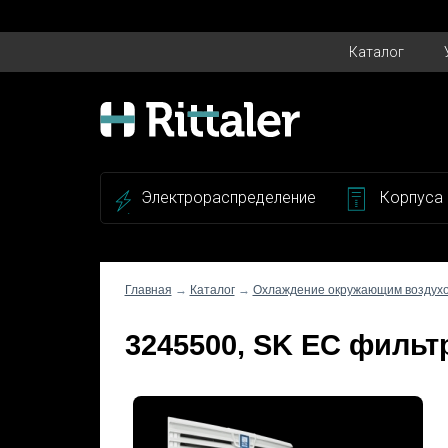
SELECT * FROM kom_cert_files WHERE cert_id IN ():
You have an error in your SQL syntax; check the manual that corr
Каталог
Электрораспределение
Корпуса
Главная
→
Каталог
→
Охлаждение окружающим воздух
3245500, SK ЕС фильт