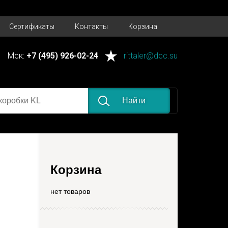
e near ')' at line 1
Сертификаты
Контакты
Корзина
Мск:
+7 (495) 926-02-24
rittaler@dcc.su
Найти
Корзина
нет товаров