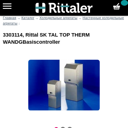
Главная
→
Каталог
→
Холодильные агрегаты
→
Настенные холодильные
агрегаты
↓
3303114, Rittal SK TAL TOP THERM
WANDGBasiscontroller