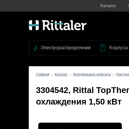
Каталог
Электрораспределение
Корпуса
Главная
→
Каталог
→
Холодильные агрегаты
→
Настен
3304542, Rittal TopTh
охлаждения 1,50 кВт