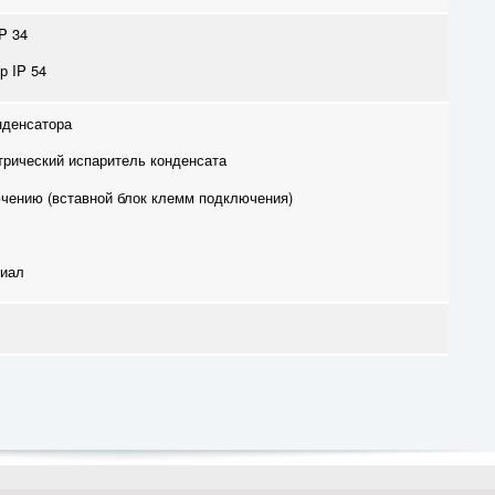
P 34
р IP 54
нденсатора
трический испаритель конденсата
ючению (вставной блок клемм подключения)
иал