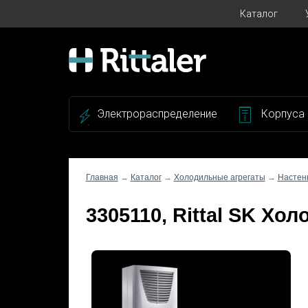
Каталог
Электрораспределение
Корпуса
Главная
→
Каталог
→
Холодильные агрегаты
→
Настен
3305110, Rittal SK Хол