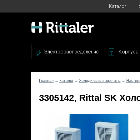
Каталог
Электрораспределение
Корпуса
Главная
→
Каталог
→
Холодильные агрегаты
→
Настен
3305142, Rittal SK Хол