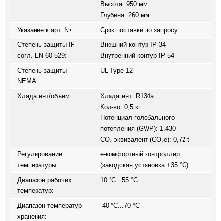
Высота: 950 мм
Глубина: 260 мм
Указание к арт. №:
Срок поставки по запросу
Степень защиты IP
Внешний контур IP 34
согл. EN 60 529:
Внутренний контур IP 54
Степень защиты
UL Type 12
NEMA:
Хладагент/объем:
Хладагент: R134a
Кол-во: 0,5 кг
Потенциал голобального
потепления (GWP): 1.430
CO₂ эквивалент (CO₂e): 0,72 t
Регулирование
e-комфортный контроллер
температуры:
(заводская установка +35 °C)
Диапазон рабочих
10 °C...55 °C
температур:
Диапазон температур
-40 °C...70 °C
хранения: