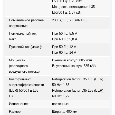
L50/50 Гц: 1,25 кВт
Мощность охлаждения L35
L50/60 Гц: 1,37 кВт
Номинальное рабочее
230 В, 1~, 50 Гц/60 Гц
напряжение:
Номинальный ток
При 50 Гц: 5,5 A
макс.:
При 60 Гц: 5,8 A
Пусковой ток (макс.):
При 50 Гц: 12 A
При 60 Гц: 14 A
Мощность
Внешний контур: 805 м³/ч
(свободного
Внутренний контур: 585 м³/ч
воздушного потока):
Коэффициент
Refrigeration factor L35 L35 (EER)
энергоэффективности
50 Hz: 1,83
(EER) 50/60 Гц L35
Refrigeration factor L35 L35 (EER)
L35:
60 Hz: 1,79
Исполнение:
настенные
Размер:
Ширина: 400 мм