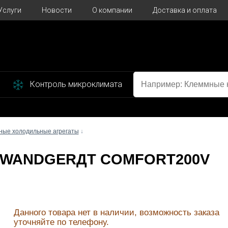
Услуги
Новости
О компании
Доставка и оплата
Контроль микроклимата
ные холодильные агрегаты
↓
RTT WANDGERДT COMFORT200V
Данного товара нет в наличии, возможность заказа
уточняйте по телефону.