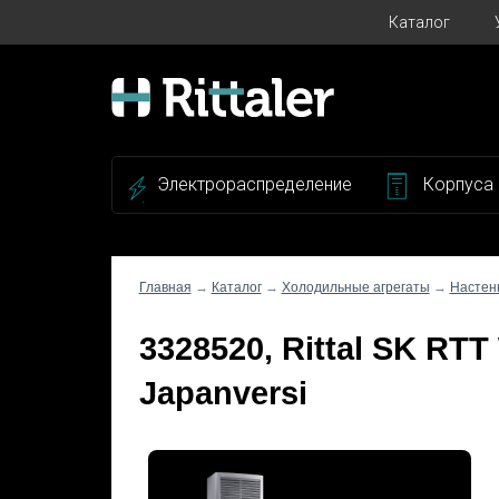
Каталог
Электрораспределение
Корпуса
Главная
→
Каталог
→
Холодильные агрегаты
→
Настен
3328520, Rittal SK 
Japanversi