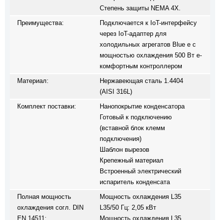
Степень защиты NEMA 4X.
Преимущества:
Подключается к IoT-интерфейсу
через IoT-адаптер для
холодильных агрегатов Blue e с
мощностью охлаждения 500 Вт e-
комфортным контроллером
Материал:
Нержавеющая сталь 1.4404
(AISI 316L)
Комплект поставки:
Нанопокрытие конденсатора
Готовый к подключению
(вставной блок клемм
подключения)
Шаблон вырезов
Крепежный материал
Встроенный электрический
испаритель конденсата
Полная мощность
Мощность охлаждения L35
охлаждения согл. DIN
L35/50 Гц: 2,05 кВт
EN 14511:
Мощность охлаждения L35