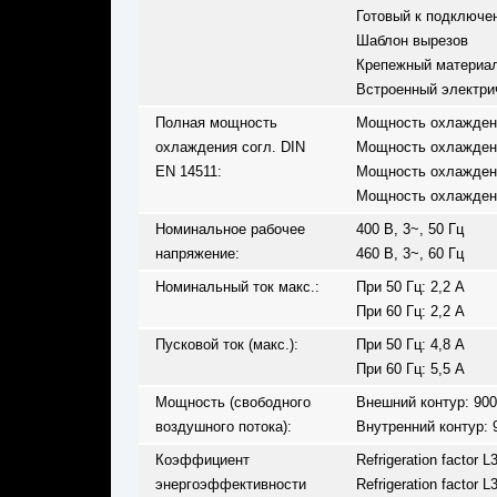
Готовый к подключе
Шаблон вырезов
Крепежный материа
Встроенный электри
Полная мощность
Мощность охлаждения
охлаждения согл. DIN
Мощность охлаждения
EN 14511:
Мощность охлаждения
Мощность охлаждения
Номинальное рабочее
400 В, 3~, 50 Гц
напряжение:
460 В, 3~, 60 Гц
Номинальный ток макс.:
При 50 Гц: 2,2 A
При 60 Гц: 2,2 A
Пусковой ток (макс.):
При 50 Гц: 4,8 A
При 60 Гц: 5,5 A
Мощность (свободного
Внешний контур: 900
воздушного потока):
Внутренний контур: 9
Коэффициент
Refrigeration factor 
энергоэффективности
Refrigeration factor 