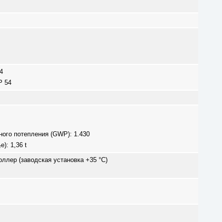
4
P 54
ого потепления (GWP): 1.430
): 1,36 t
ллер (заводская установка +35 °C)