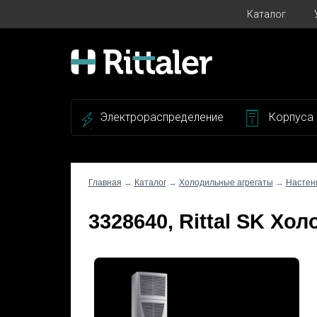
Каталог
Электрораспределение
Корпуса
Главная
→
Каталог
→
Холодильные агрегаты
→
Настен
3328640, Rittal SK Хол