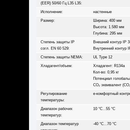
(EER) 50/60 Гц L35 L35:
Исполнение:
настенные
Размер:
Ширина: 400 мм
Высота: 1.580 мм
Глубина: 295 мм
Степень защиты IP
Внешний контур IP 3
согл. EN 60 529:
Внутренний контур I
Степень защиты NEMA:
UL Type 12
Хладагент/объем:
Хладагент: R134a
Кол-во: 0,95 кг
Потенциал голобальн
CO₂ эквивалент (CO₂e
Регулирование
e-комфортный контро
температуры:
Диапазон рабочих
10 °C...55 °C
температур:
Диапазон температур
-40 °C...70 °C