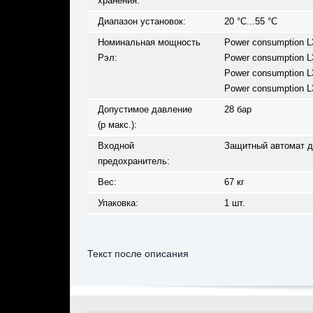
хранения:
Диапазон установок:
20 °C...55 °C
Номинальная мощность
Power consumption L3
Pэл:
Power consumption L3
Power consumption L3
Power consumption L3
Допустимое давление
28 бар
(p макс.):
Входной
Защитный автомат дв
предохранитель:
Вес:
67 кг
Упаковка:
1 шт.
Текст после описания