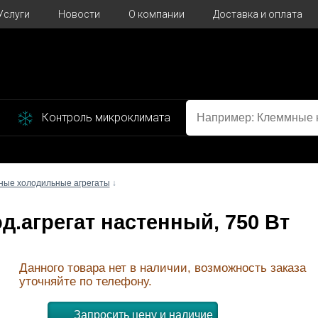
Услуги
Новости
О компании
Доставка и оплата
Контроль микроклимата
ные холодильные агрегаты
↓
од.агрегат настенный, 750 Вт
Данного товара нет в наличии, возможность заказа
уточняйте по телефону.
Запросить цену и наличие