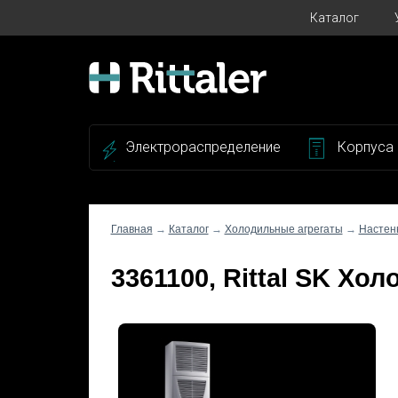
Каталог
Электрораспределение
Корпуса
Главная
→
Каталог
→
Холодильные агрегаты
→
Настен
3361100, Rittal SK Хол