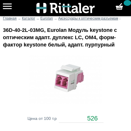
Главная
→
Каталог
→
Eurolan
→
Аксессуары к оптическим разъемам
↓
36D-40-2L-03MG, Eurolan Модуль keystone с
оптическим адапт. дуплекс LC, OM4, форм-
фактор keystone белый, адапт. пурпурный
526
Цена от 100 т.р