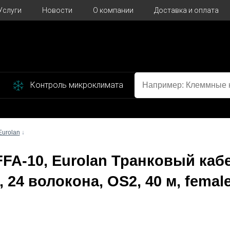
Услуги
Новости
О компании
Доставка и оплата
Контроль микроклимата
Eurolan
↓
FFA-10, Eurolan Транковый каб
 24 волокона, OS2, 40 м, female