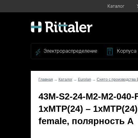
Каталог
Электрораспределение
Корпуса
Главная
→
Каталог
→
Eurolan
→
Снято с производства 
43M-S2-24-M2-M2-040-
1xMTP(24) – 1xMTP(24),
female, полярность A