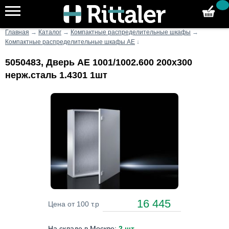
Главная
→
Каталог
→
Компактные распределительные шкафы
→
Компактные распределительные шкафы AE
↓
5050483, Дверь AE 1001/1002.600 200x300
нерж.сталь 1.4301 1шт
16 445
Цена от 100 т.р
На складе в Москве:
2 шт
.