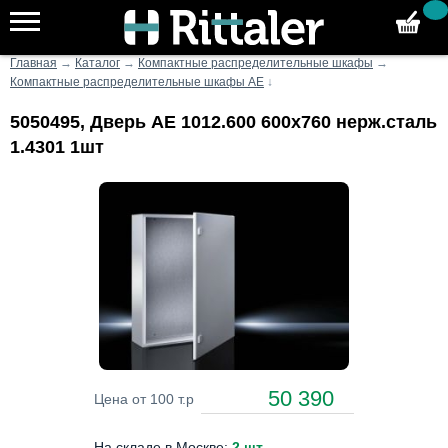
Главная
→
Каталог
→
Компактные распределительные шкафы
→
Компактные распределительные шкафы AE
↓
5050495, Дверь AE 1012.600 600x760 нерж.сталь
1.4301 1шт
50 390
Цена от 100 т.р
На складе в Москве:
2 шт
.